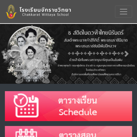
Previous
Nex