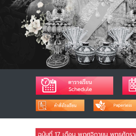
ฉบับที่ 17 เดือน พฤศจิกายน พุทธศักร