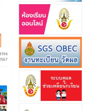
3194
 2567