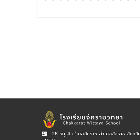
: 28 หมู่ 4 ตำบลจักราช อำเภอจักราช จังหว