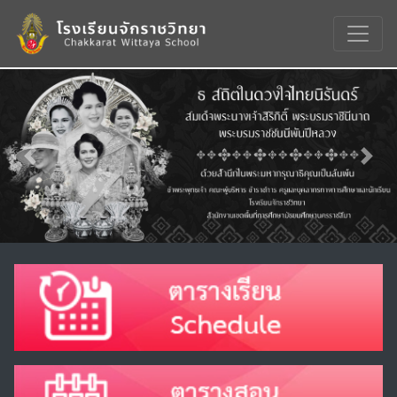
Previous
Nex