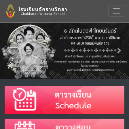
Previous
Nex