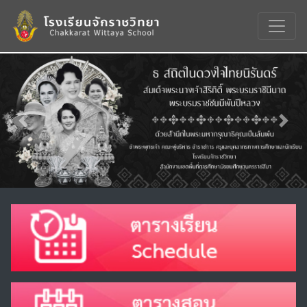
Previous
Nex