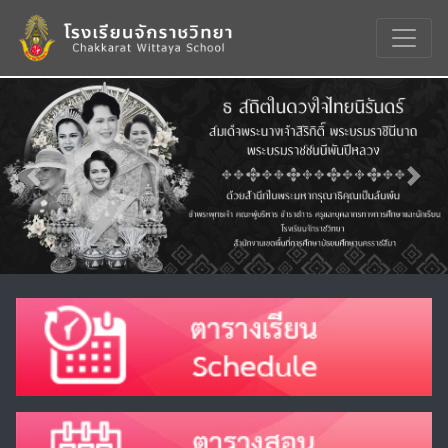
Previous
Nex