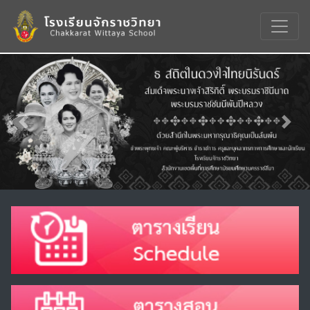
Previous
Nex