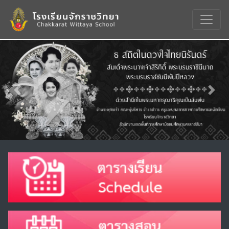
Previous
Nex