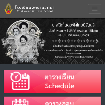
Previous
Nex