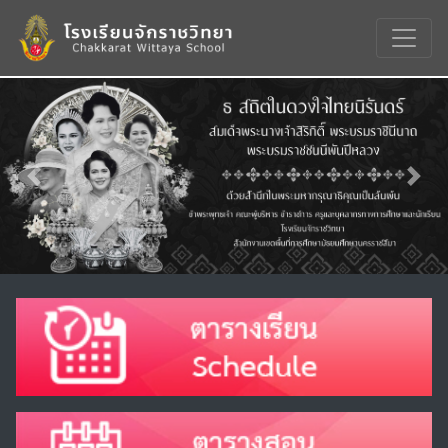
Previous
Nex