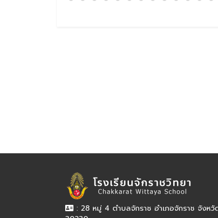
: 28 หมู่ 4 ตำบลจักราช อำเภอจักราช จังหว