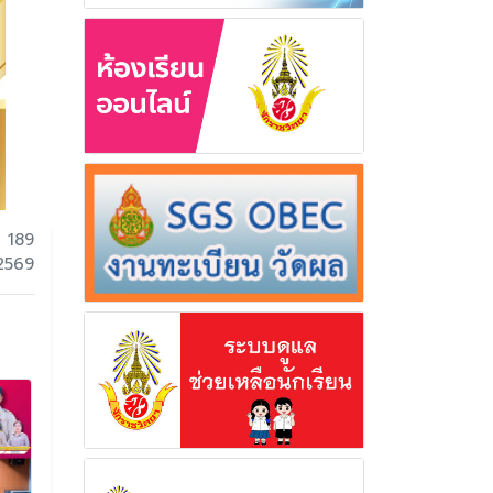
 189
 2569