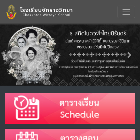
Previous
Nex