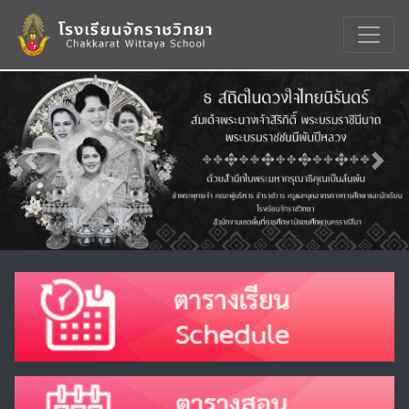
Previous
Nex