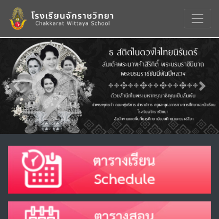
Previous
Nex