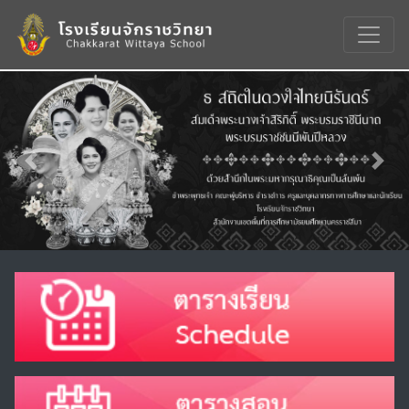
Previous
Nex