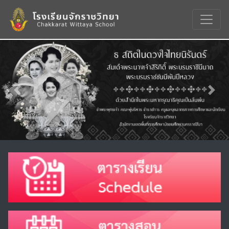
Previous
Nex