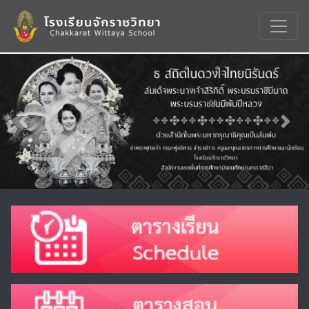
Previous
Nex