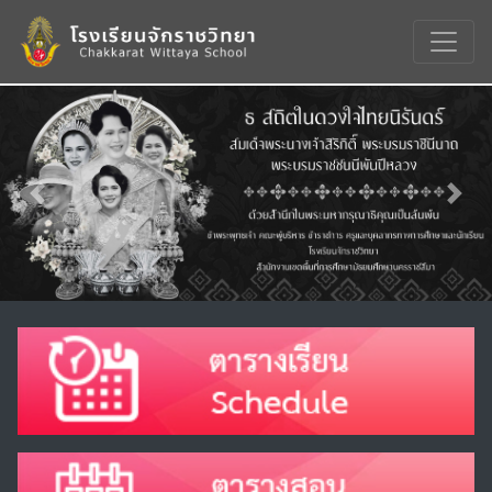
Previous
Nex