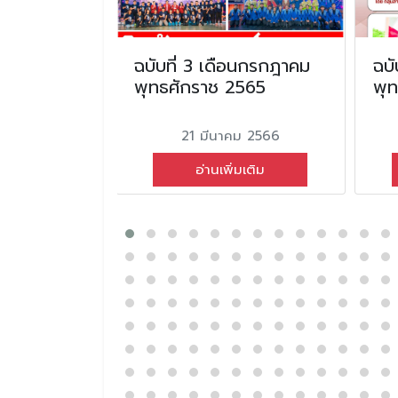
น
ฉบับที่ 3 เดือนกรกฎาคม
ฉบั
ุทธศักราช
พุทธศักราช 2565
พุ
21 มีนาคม 2566
ายน 2567
อ่านเพิ่มเติม
่มเติม