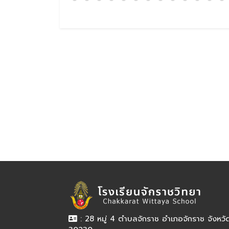
: 28 หมู่ 4 ตำบลจักราช อำเภอจักราช จังหว