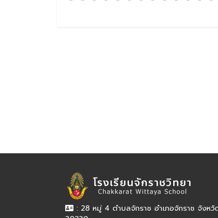
: 28 หมู่ 4 ตำบลจักราช อำเภอจักราช จังหว