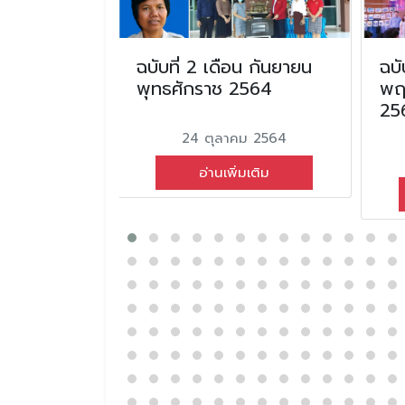
ือน สิงหาคม
ฉบับที่ 2 เดือน กันยายน
ฉบั
2568
พุทธศักราช 2564
พฤ
25
คม 2568
24 ตุลาคม 2564
่มเติม
อ่านเพิ่มเติม