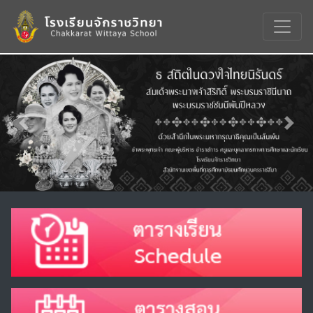
Previous
Nex