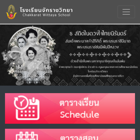
Previous
Nex