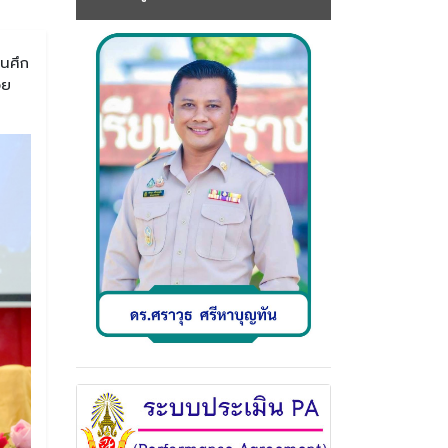
ุนศึก
วย