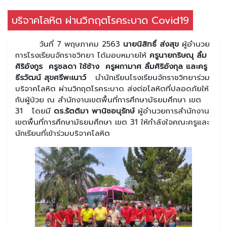
บริจาคโลหิต ผ่านวิกฤตโรคระบาด Covid19
วันที่ 7 พฤษภาคม 2563
นายนิสิทธิ์ ส่งสุข
ผู้อำนวย
การโรงเรียนจักราชวิทยา ได้มอบหมายให้
ครูนายกริษณุ ลิ้ม
ศิริอังกูร ครูชลดา ใช้ช้าง ครูผกามาศ ลิ้มศิริอังกุล และครู
ธีรวัฒน์ สุขศรีพะเนาว์
นำนักเรียนโรงเรียนจักราชวิทยาร่วม
บริจาคโลหิต ผ่านวิกฤตโรคระบาด ส่งต่อโลหิตที่ปลอดภัยให้
กับผู้ป่วย ณ สำนักงานเขตพื้นที่การศึกษามัธยมศึกษา เขต
31 โดยมี
ดร.รัตติมา พานิชอนุรักษ์
ผู้อำนวยการสำนักงาน
เขตพื้นที่การศึกษามัธยมศึกษา เขต 31 ให้กำลังใจคณะครูและ
นักเรียนที่เข้าร่วมบริจาคโลหิต