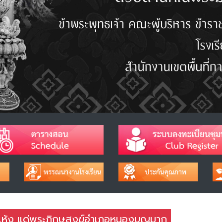
แห้ง แด่พระภิกษุสงฆ์อำเภอหนองบุญมาก