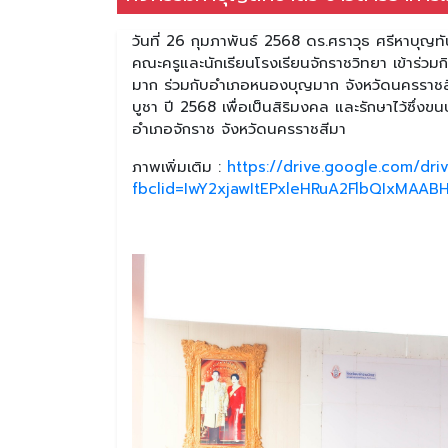
วันที่ 26 กุมภาพันธ์ 2568 ดร.ศราวุธ ศรีหาบุญ
คณะครูและนักเรียนโรงเรียนจักราชวิทยา เข้าร่
มาก ร่วมกับอำเภอหนองบุญมาก จังหวัดนครราชส
บูชา ปี 2568 เพื่อเป็นสิริมงคล และรักษาไว้ซึ
อำเภอจักราช จังหวัดนครราชสีมา
ภาพเพิ่มเติม :
https://drive.google.com/d
fbclid=IwY2xjawItEPxleHRuA2FlbQIxMA