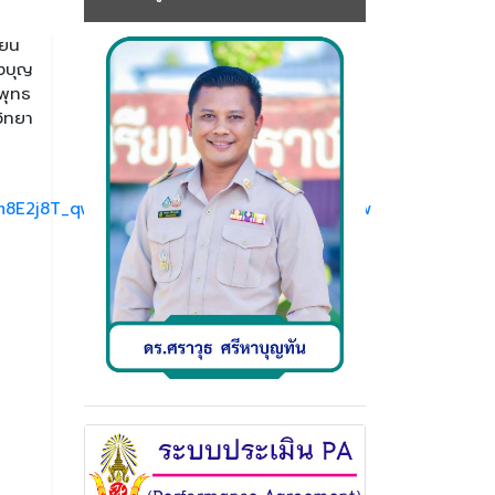
ียน
องบุญ
พุทธ
วิทยา
Jm8E2j8T_qw_aem_5xakv0VxquIG1VuSOeCQRw