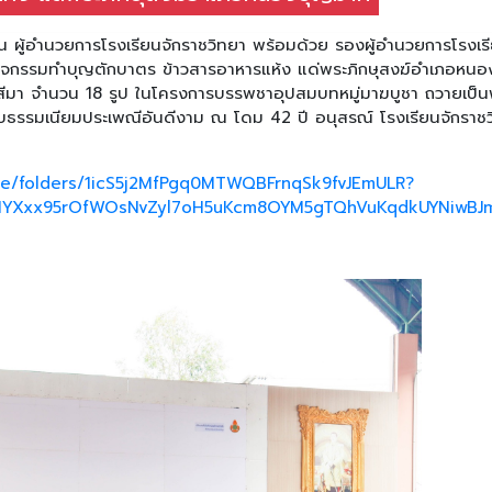
ทัน ผู้อำนวยการโรงเรียนจักราชวิทยา พร้อมด้วย รองผู้อำนวยการโรงเร
วมกิจกรรมทำบุญตักบาตร ข้าวสารอาหารแห้ง แด่พระภิกษุสงฆ์อำเภอหน
ีมา จำนวน 18 รูป ในโครงการบรรพชาอุปสมบทหมู่มาฆบูชา ถวายเป็น
่งขนบธรรมเนียมประเพณีอันดีงาม ณ โดม 42 ปี อนุสรณ์ โรงเรียนจักราช
rive/folders/1icS5j2MfPgq0MTWQBFrnqSk9fvJEmULR?
ABHYXxx95rOfWOsNvZyl7oH5uKcm8OYM5gTQhVuKqdkUYNiwB