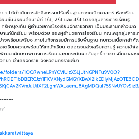
ิทยา ได้ดำเนินการจัดกิจกรรมปรับพื้นฐานทางคณิตศาสตร์ ห้องเรียน
นชั้นมัธยมศึกษาปีที่ 1/3, 2/3 และ 3/3 โดยกลุ่มสาระการเรียนรู้
ธ ศรีหาบุญทัน ผู้อำนวยการโรงเรียนจักราชวิทยา เป็นประธานกล่าวเปิด
ษาแก่นักเรียน พร้อมด้วย รองผู้อำนวยการโรงเรียน คณะครูกลุ่มสาระ
มอย่างพร้อมเพรียง ภายในกิจกรรมมีการปรับพื้นฐาน ทบทวนเนื้อหาสำคั
อเตรียมความพร้อมให้แก่นักเรียน ตลอดจนส่งเสริมความรู้ ความเข้าใจ
่วยพัฒนาศักยภาพทางการเรียนและยกระดับผลสัมฤทธิ์ทางการศึกษาของผู
ชวิทยา อำเภอจักราช จังหวัดนครราชสีมา
rive/folders/1OQ7wheLRnYCViUlzX5LjUtNGPNTu9V0O?
VhROEF1bDBERGJzYlFXVXNydGMGYXBwX2lkEDIyMjAzOTE3O
SKjCAv2KVmJuUiIXF2LgmWA_aem_8AgMDQul75SNvUYOvSizB
______
ที่
akkaratwittaya