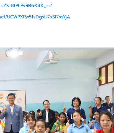
_t=ZS-8tPLPvRB6X4&_r=1
nel/UCWPXRw51sDgsU7xSI7xsYjA