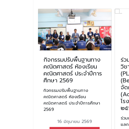
 รายงานตัว
กิจกรรมปรับพื้นฐานทาง
ร่
ินบำรุงการ
คณิตศาสตร์ ห้องเรียน
วิช
กเรียนชั้น
คณิตศาสตร์ ประจำปีการ
(PL
่ 1 ภาคเรียน
ศึกษา 2569
(Be
กษา 2569
จัด
กิจกรรมปรับพื้นฐานทาง
(A
คณิตศาสตร์ ห้องเรียน
ยงานตัว และ
โรง
คณิตศาสตร์ ประจำปีการศึกษา
การศึกษา
๒๕
2569
มัธยมศึกษาปีที่
ีการศึกษา 2569
ร่ว
16 มิถุนายน 2569
แลกเ
น 2569