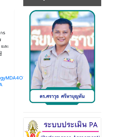
การ
ญ
 และ
้
DgyMDA4OTIAAR7F-
A