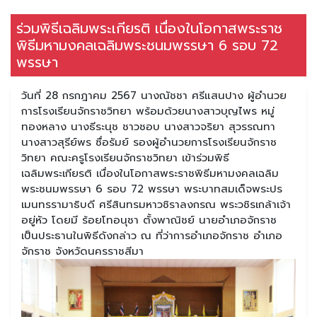
ร่วมพิธีเฉลิมพระเกียรติ เนื่องในโอกาสพระราช
พิธีมหามงคลเฉลิมพระชนมพรรษา 6 รอบ 72
พรรษา
วันที่ 28 กรกฎาคม 2567 นางณัชชา ศรีแสนปาง ผู้อำนวย
การโรงเรียนจักราชวิทยา พร้อมด้วยนางสาวบุญไพร หมู่
ทองหลาง นางธีระนุช ชาวชอบ นางสาวจริยา สุวรรณทา
นางสาวสุรีย์พร ซื่อรัมย์ รองผู้อำนวยการโรงเรียนจักราช
วิทยา คณะครูโรงเรียนจักราชวิทยา เข้าร่วมพิธี
เฉลิมพระเกียรติ เนื่องในโอกาสพระราชพิธีมหามงคลเฉลิม
พระชนมพรรษา 6 รอบ 72 พรรษา พระบาทสมเด็จพระปร
เมนทรรามาธิบดี ศรีสินทรมหาวชิราลงกรณ พระวชิรเกล้าเจ้า
อยู่หัว โดยมี ร้อยโทอนุชา ตั้งพาณิชย์ นายอำเภอจักราช
เป็นประธานในพิธีดังกล่าว ณ ที่ว่าการอำเภอจักราช อำเภอ
จักราช จังหวัดนครราชสีมา