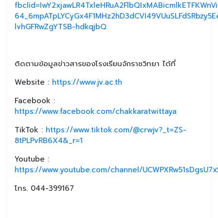
fbclid=IwY2xjawLR4TxleHRuA2FlbQIxMABicmlkETFKWn
64_6mpATpLYCyGx4F1MHz2hD3dCVI49VUuSLFdSRbzy5E
lvhGFRwZgYTSB-hdkqjbQ
ติดตามข้อมูลข่าวสารของโรงเรียนจักราชวิทยา ได้ที่
Website :
https://www.jv.ac.th
Facebook :
https://www.facebook.com/chakkaratwittaya
TikTok :
https://www.tiktok.com/@crwjv?_t=ZS-
8tPLPvRB6X4&_r=1
Youtube :
https://www.youtube.com/channel/UCWPXRw51sDgsU7xS
โทร. 044-399167