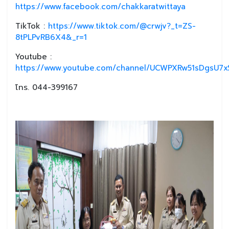
https://www.facebook.com/chakkaratwittaya
TikTok :
https://www.tiktok.com/@crwjv?_t=ZS-
8tPLPvRB6X4&_r=1
Youtube :
https://www.youtube.com/channel/UCWPXRw51sDgsU7xS
โทร. 044-399167