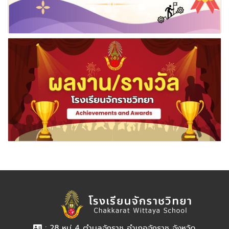
: 28 หมู่ 4 ตำบลจักราช อำเภอจักราช จังหวัด