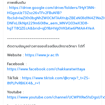
ภาพเพิ่มเติม
:
https://drive.google.com/drive/folders/1HyY3NN-
HGgzuUz73Zsz26vTFv2FBuN1B?
fbclid=IwZXh0bgNhZW0CMTAAYnJpZBExN0lId1N4Z1NxZ
DNFxL0kNpt229m60I8w_aem_MNVQ03wX3D8-
hgTT8QZEcA&brid=qD9bHVg0VKbKw6PMAA4YeA
____________________________
ติดตามข้อมูลข่าวสารของโรงเรียนจักราชวิทยา ได้ที่
Website :
https://www.jv.ac.th
Facebook :
https://www.facebook.com/chakkaratwittaya
TikTok :
https://www.tiktok.com/@crwjv?_t=ZS-
8tPLPvRB6X4&_r=1
Youtube :
https://www.youtube.com/channel/UCWPXRw51sDgsU7xS