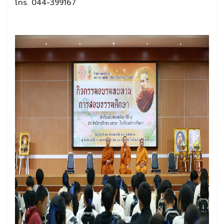
โทร. 044-399167