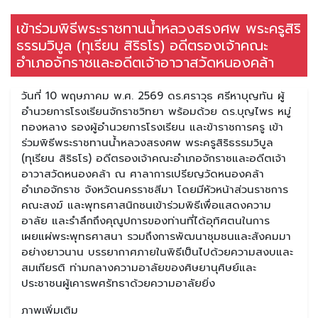
เข้าร่วมพิธีพระราชทานน้ำหลวงสรงศพ พระครูสิริ
ธรรมวิบูล (ทุเรียน สิริธโร) อดีตรองเจ้าคณะ
อำเภอจักราชและอดีตเจ้าอาวาสวัดหนองคล้า
วันที่ 10 พฤษภาคม พ.ศ. 2569 ดร.ศราวุธ ศรีหาบุญทัน ผู้
อำนวยการโรงเรียนจักราชวิทยา พร้อมด้วย ดร.บุญไพร หมู่
ทองหลาง รองผู้อำนวยการโรงเรียน และข้าราชการครู เข้า
ร่วมพิธีพระราชทานน้ำหลวงสรงศพ พระครูสิริธรรมวิบูล
(ทุเรียน สิริธโร) อดีตรองเจ้าคณะอำเภอจักราชและอดีตเจ้า
อาวาสวัดหนองคล้า ณ ศาลาการเปรียญวัดหนองคล้า
อำเภอจักราช จังหวัดนครราชสีมา โดยมีหัวหน้าส่วนราชการ
คณะสงฆ์ และพุทธศาสนิกชนเข้าร่วมพิธีเพื่อแสดงความ
อาลัย และรำลึกถึงคุณูปการของท่านที่ได้อุทิศตนในการ
เผยแผ่พระพุทธศาสนา รวมถึงการพัฒนาชุมชนและสังคมมา
อย่างยาวนาน บรรยากาศภายในพิธีเป็นไปด้วยความสงบและ
สมเกียรติ ท่ามกลางความอาลัยของศิษยานุศิษย์และ
ประชาชนผู้เคารพศรัทธาด้วยความอาลัยยิ่ง
ภาพเพิ่มเติม