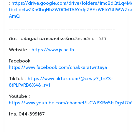
:
https://drive.google.com/drive/folders/1mcBdQtLq
fbclid=IwZXh0bgNhZW0CMTAAYnJpZBExWElrYUltWWZx
AmQ
_____________________________________________
ติดตามข้อมูลข่าวสารของโรงเรียนจักราชวิทยา ได้ที่
Website :
https://www.jv.ac.th
Facebook :
https://www.facebook.com/chakkaratwittaya
TikTok :
https://www.tiktok.com/@crwjv?_t=ZS-
8tPLPvRB6X4&_r=1
Youtube :
https://www.youtube.com/channel/UCWPXRw51sDgsU7xS
โทร. 044-399167