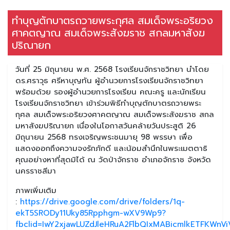
ทำบุญตักบาตรถวายพระกุศล สมเด็จพระอริยวง
ศาคตญาณ สมเด็จพระสังฆราช สกลมหาสังฆ
ปริณายก
วันที่ 25 มิถุนายน พ.ศ. 2568 โรงเรียนจักราชวิทยา นำโดย
ดร.ศราวุธ ศรีหาบุญทัน ผู้อำนวยการโรงเรียนจักราชวิทยา
พร้อมด้วย รองผู้อำนวยการโรงเรียน คณะครู และนักเรียน
โรงเรียนจักราชวิทยา เข้าร่วมพิธีทำบุญตักบาตรถวายพระ
กุศล สมเด็จพระอริยวงศาคตญาณ สมเด็จพระสังฆราช สกล
มหาสังฆปริณายก เนื่องในโอกาสวันคล้ายวันประสูติ 26
มิถุนายน 2568 ทรงเจริญพระชนมายุ 98 พรรษา เพื่อ
แสดงออกถึงความจงรักภักดี และน้อมสำนึกในพระเมตตาธิ
คุณอย่างหาที่สุดมิได้ ณ วัดป่าจักราช อำเภอจักราช จังหวัด
นครราชสีมา
ภาพเพิ่มเติม
:
https://drive.google.com/drive/folders/1q-
ekT5SRODy11Uky85Rpphgm-wXV9Wp9?
fbclid=IwY2xjawLUZdJleHRuA2FlbQIxMABicmlkETFKW