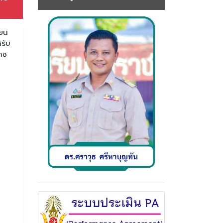
ียน
รับ
าช