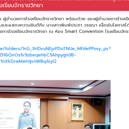
งเรียนจักราชวิทยา
ทัน ผู้อำนวยการโรงเรียนจักราชวิทยา พร้อมด้วย รองผู้อำนวยการโรงเร
รับและแสดงความยินดีกับ นางสาวพิมพ์ประภา วรรณา เนื่องในโอกาสได้
วยการโรงเรียนจักราชวิทยา ณ ห้อง Smart Convention โรงเรียนจักร
rive/folders/1nG_3HDvuNEjvPDoTNUe_MFdePPovy_pv?
ABHZH6QnOsfv9zbeqehbC9Ahpygn0B-
f1nXkDrwMeHJjvnWBqAiyQ