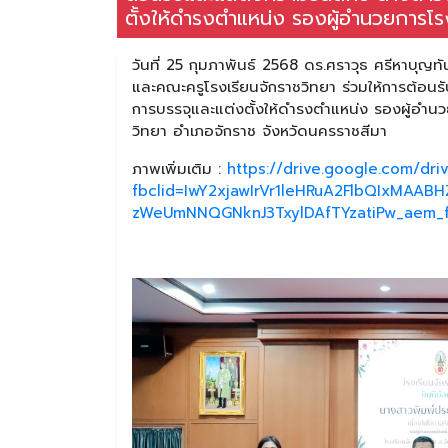
ตั้งให้ดำรงตำแหน่ง รองผู้อำนวยการโร
วันที่ 25 กุมภาพันธ์ 2568 ดร.ศราวุธ ศรีหาบุญ
และคณะครูโรงเรียนจักราชวิทยา ร่วมให้การต้อน
การบรรจุและแต่งตั้งให้ดำรงตำแหน่ง รองผู้อำน
วิทยา อำเภอจักราช จังหวัดนครราชสีมา
ภาพเพิ่มเติม :
https://drive.google.com/d
fbclid=IwY2xjawIrVr1leHRuA2FlbQIxMA
zWeUmNNQGNknJ3TxylDAfTYzatiPw_aem_