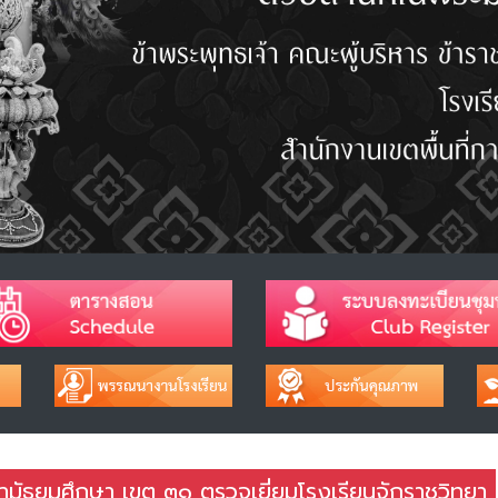
ษามัธยมศึกษา เขต ๓๑ ตรวจเยี่ยมโรงเรียนจักราชวิทยา