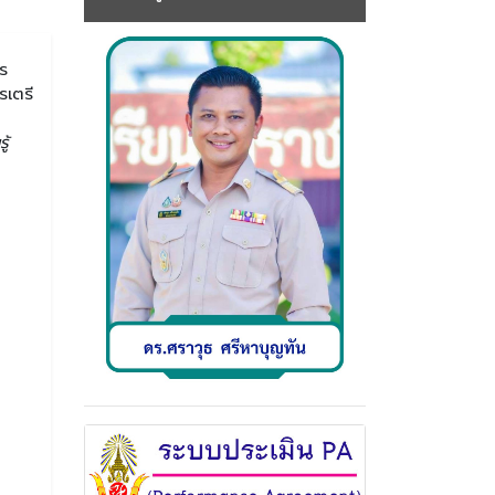
ร
รเตรี
ู้