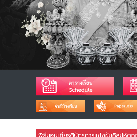
พิธีมอบเกียรติบัตรการแข่งขันศิลปหัตถกร