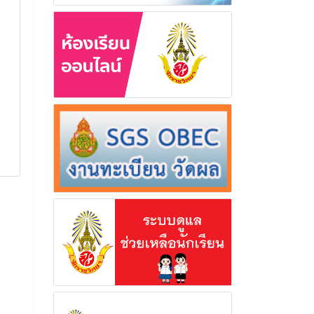
ศึกษา 2567
ชั้นมัธยมศึกษาป
พิธีปิดการฝึกนักศึกษาวิชาทหาร
โรงเรียนจักราชวิ
ภาคปกติ ประจำการศึกษา 2567
นักเรียนระดับชั้นมั
เพื่อทำการคัดเลือ
1 ตุลาคม 2567
สอบคัดเลือกภาคป
นักเรียนที่เลือกแผ
อ่านเพิ่มเติม
ห้องเรียนกีฬา
14 มิถุนา
อ่านเพิ่