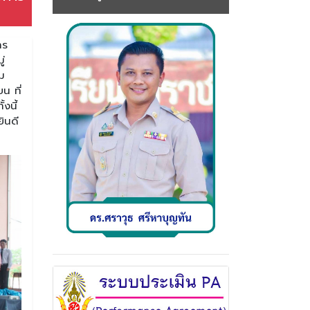
าร
ู่
ม
น ที่
งนี้
ินดี