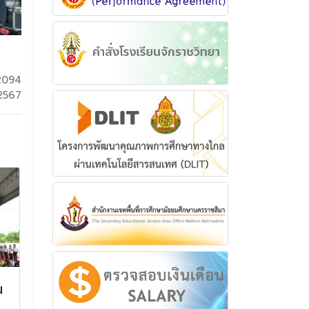
2094
 2567
น
พิธีปิดการฝึกนักศึกษาวิชา
โรงเรียนจักรา
ทหาร ภาคปกติ ประจำการ
สอบคัดเลือกนั