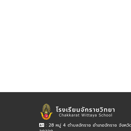
: 28 หมู่ 4 ตำบลจักราช อำเภอจักราช จังหว