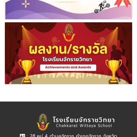
: 28 หมู่ 4 ตำบลจักราช อำเภอจักราช จังหวัด