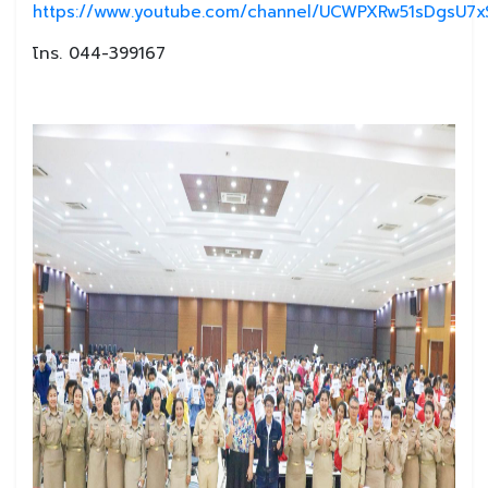
https://www.youtube.com/channel/UCWPXRw51sDgsU7xS
โทร. 044-399167