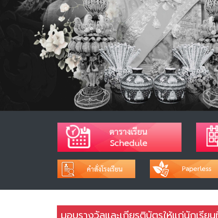
มอบรางวัลและเกียรติบัตรให้แก่นักเรียน