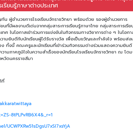
รเรียนรู้ภาษาต่างประเทศ
ุญทัน ผู้อำนวยการโรงเรียนจักราชวิทยา พร้อมด้วย รองผู้อำนวยการ
ียนที่มีผลงานดีเด่นจากกลุ่มสาระการเรียนรู้ภาษาไทย กลุ่มสาระการเรียนร
ะเทศ ในโอกาสเข้าร่วมการแข่งขันในกิจกรรมทางวิชาการต่าง ๆ ในโอกาส
มยินดีกับนักเรียนผู้ได้รับรางวัล เพื่อเป็นขวัญและกำลังใจ พร้อมส่งเ
 ทั้งนี้ คณะครูและนักเรียนที่เข้าร่วมกิจกรรมต่างร่วมแสดงความยินดี
นถึงความภาคภูมิใจในความสำเร็จของนักเรียนโรงเรียนจักราชวิทยา ณ โด
ังหวัดนครราชสีมา
ที่
akkaratwittaya
_t=ZS-8tPLPvRB6X4&_r=1
nel/UCWPXRw51sDgsU7xSI7xsYjA