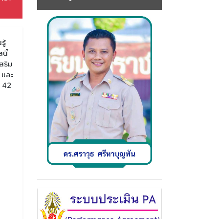
ู้
นี้
สริม
 และ
ม 42