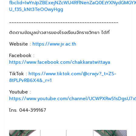
fbclid=IwYnJpZBExejNZcWU4RFlNenZaQ0EzYXNydGMG
U_f35_kNt3TeOOwyHgg
_____________________________________________
ติดตามข้อมูลข่าวสารของโรงเรียนจักราชวิทยา ได้ที่
Website :
https://www.jv.ac.th
Facebook :
https://www.facebook.com/chakkaratwittaya
TikTok :
https://www.tiktok.com/@crwjv?_t=ZS-
8tPLPvRB6X4&_r=1
Youtube :
https://www.youtube.com/channel/UCWPXRw51sDgsU7xS
โทร. 044-399167