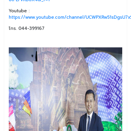
Youtube :
https://www.youtube.com/channel/UCWPXRw51sDgsU7xS
โทร. 044-399167