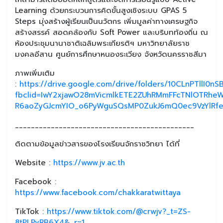
Learning ด้วยกระบวนการคิดขั้นสูงเชิงระบบ GPAS 5
Steps มุ่งสร้างผู้เรียนเป็นนวัตกร เพิ่มมูลค่าทางเศรษฐกิจ
สร้างสรรค์ สอดคล้องกับ Soft Power และบริบทท้องถิ่น ณ
ห้องประชุมนานาชาติเฉลิมพระเกียรติฯ มหาวิทยาลัยราช
มงคลอีสาน ศูนย์การศึกษาหนองระเวียง จังหวัดนครราชสีมา
ภาพเพิ่มเติม
:
https://drive.google.com/drive/folders/10CLnPTllI0n
fbclid=IwY2xjawO28mVicmlkETE2ZUhRMmFFcTNlOT
R6aoZyGJcmYIO_o6PyWguSQsMP0ZukJ6mQ0ec9VzYlRfe
_____________________________________________
ติดตามข้อมูลข่าวสารของโรงเรียนจักราชวิทยา ได้ที่
Website :
https://www.jv.ac.th
Facebook :
https://www.facebook.com/chakkaratwittaya
TikTok :
https://www.tiktok.com/@crwjv?_t=ZS-
8tPLPvRB6X4&_r=1