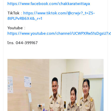
https://www.facebook.com/chakkaratwittaya
TikTok :
https://www.tiktok.com/@crwjv?_t=ZS-
8tPLPvRB6X4&_r=1
Youtube :
https://www.youtube.com/channel/UCWPXRw51sDgsU7xS
โทร. 044-399167