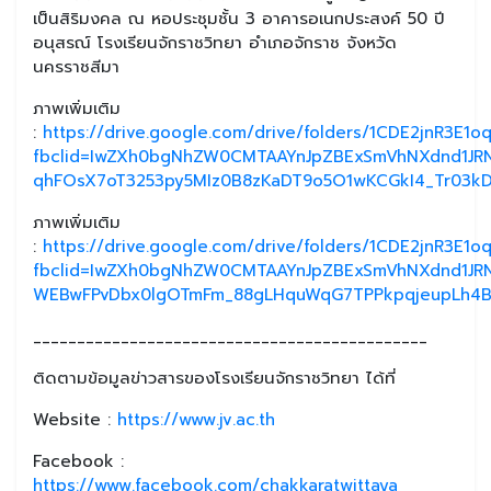
เป็นสิริมงคล ณ หอประชุมชั้น 3 อาคารอเนกประสงค์ 50 ปี
อนุสรณ์ โรงเรียนจักราชวิทยา อำเภอจักราช จังหวัด
นครราชสีมา
ภาพเพิ่มเติม
:
https://drive.google.com/drive/folders/1CDE2jnR3E
fbclid=IwZXh0bgNhZW0CMTAAYnJpZBExSmVhNXdnd1J
qhFOsX7oT3253py5MIz0B8zKaDT9o5O1wKCGkI4_Tr03kD
ภาพเพิ่มเติม
:
https://drive.google.com/drive/folders/1CDE2jnR3E
fbclid=IwZXh0bgNhZW0CMTAAYnJpZBExSmVhNXdnd1J
WEBwFPvDbx0lgOTmFm_88gLHquWqG7TPPkpqjeupLh4
_____________________________________________
ติดตามข้อมูลข่าวสารของโรงเรียนจักราชวิทยา ได้ที่
Website :
https://www.jv.ac.th
Facebook :
https://www.facebook.com/chakkaratwittaya