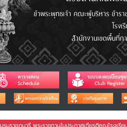
รมราชกุมารี พระราชทานใบประกาศเกียรติคุณโรงเรีย