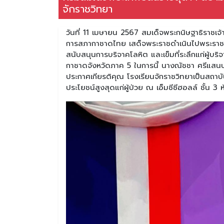
จักราชวิทยา
วันที่ 11 เมษายน 2567 สมเด็จพระกนิษฐาธิราชเ
การสภากาชาดไทย เสด็จพระราชดำเนินไปพระราชทา
สนับสนุนการบริจาคโลหิต และเข็มที่ระลึกแก่ผู้บ
กาชาดจังหวัดภาค 5 ในการนี้ นางณัชชา ศรีแสนป
ประกาศเกียรติคุณ โรงเรียนจักราชวิทยาเป็นสถาบันท
ประโยชน์สูงสุดแก่ผู้ป่วย ณ เอ็มซีซีฮอลล์ ชั้น