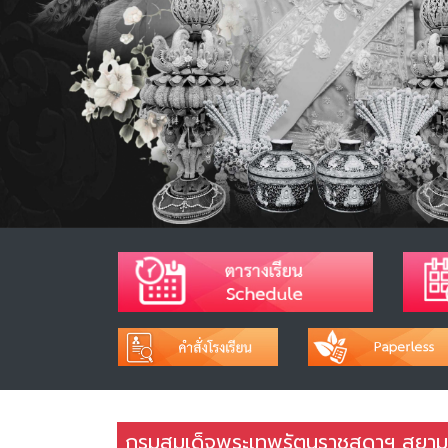
กรมสมเด็จพระเทพรัตนราชสุดาฯ สยามบ