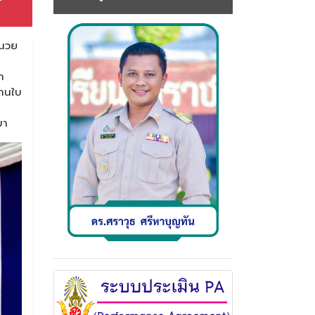
ำนวย
า
ทานใบ
ด
มา