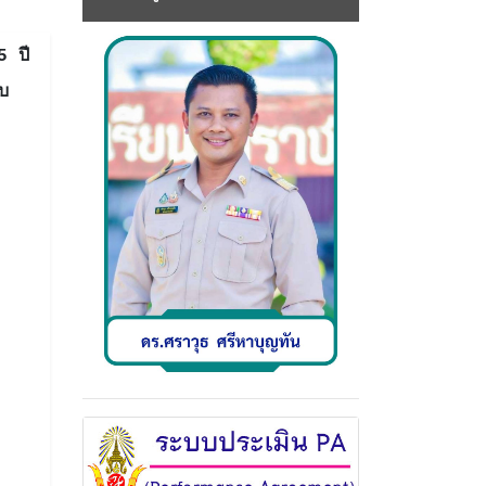
5 ปี
บ