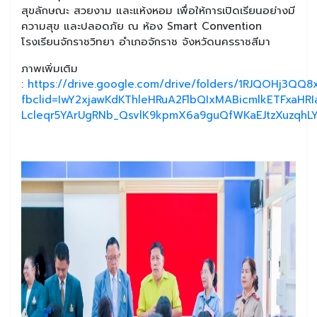
สุขลักษณะ สวยงาม และแห้งหอม เพื่อให้การเปิดเรียนอย่างมี
ความสุข และปลอดภัย ณ ห้อง Smart Convention
โรงเรียนจักราชวิทยา อำเภอจักราช จังหวัดนครราชสีมา
ภาพเพิ่มเติม
:
https://drive.google.com/drive/folders/1RJQOHj3QQ
fbclid=IwY2xjawKdKThleHRuA2FlbQIxMABicmlkETFxaHR
Lcleqr5YArUgRNb_QsvlK9kpmX6a9guQfWKaEJtzXuzqh