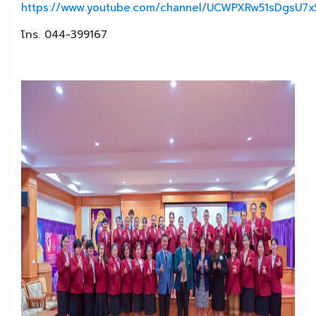
https://www.youtube.com/channel/UCWPXRw51sDgsU7xS
โทร. 044-399167