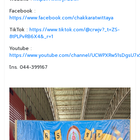
Facebook :
https://www.facebook.com/chakkaratwittaya
TikTok :
https://www.tiktok.com/@crwjv?_t=ZS-
8tPLPvRB6X4&_r=1
Youtube :
https://www.youtube.com/channel/UCWPXRw51sDgsU7xS
โทร. 044-399167