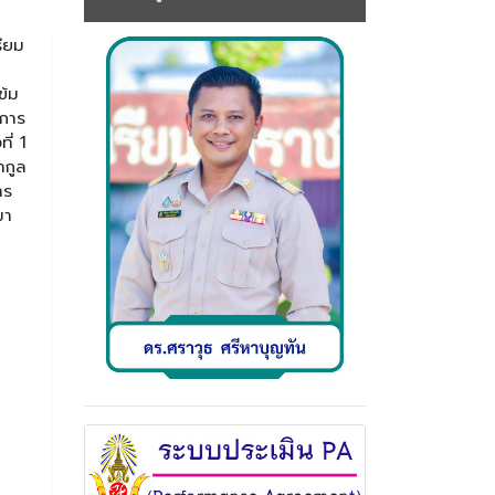
รียม
ข้ม
้การ
ี่ 1
ากูล
าร
มา