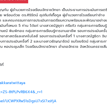
ุญทัน ผู้อำนวยการโรงเรียนจักราชวิทยา เป็นประธานการประเมินการเต
พร้อมด้วย ดร.ศิริรัตน์ อุปถัมภ์เกื้อกูล ผู้อำนวยการโรงเรียนท่าช้าง
ทยา และคณะกรรมการการประเมินการเตรียมความพร้อมและพัฒนาอย่างเ
ะเมินทั้งหมด 5 ท่าน ได้แก่ นางสาวณัฐชุตา ศรีแก้ว กลุ่มสาระการเรียนรู
กษณ์ พิมพ์ทอง กลุ่มสาระการเรียนรู้การงานอาชีพ รอบการประเมินครั้งท
วิทยาสาสตร์และเทคโนโลยี รอบการประเมินครั้งที่ 1 นางสาวณัฐธิดา จิน
อบการประเมินครั้งที่ 2 และนางสาวธัญญารัตน์ ชมไชยรัตน์ กลุ่มสาระก
4 ณ หอประชุมเล็ก โรงเรียนจักราชวิทยา อำเภอจักราช จังหวัดนครราชสี
ที่
akkaratwittaya
_t=ZS-8tPLPvRB6X4&_r=1
nel/UCWPXRw51sDgsU7xSI7xsYjA